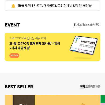
[물류사,택배사 휴무/대체공휴일로 인한 배송일정 안내(8/6~8/9, 8/14~8/17)]
EVENT
전체
교재
ebook
쎄듀런
E-BOOK으로 만나는 쎄듀 교재
초·중·고 170종 교재 전체 교사용/수업용
2가지 타입 제공!
ebook
BEST SELLER
전체
초등
중등
고등