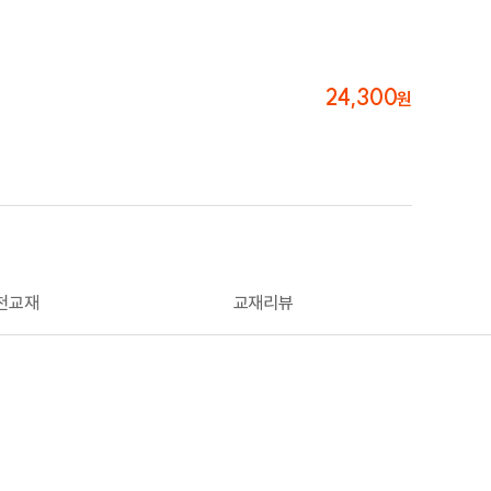
24,300
원
천교재
교재리뷰