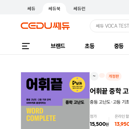
쎄듀
쎄듀북
쎄듀런
브랜드
초등
중등
~
개정판
어휘끝 중학 고
중등 고난도·고등 기초
정가
온라인 
15,500
13,95
원