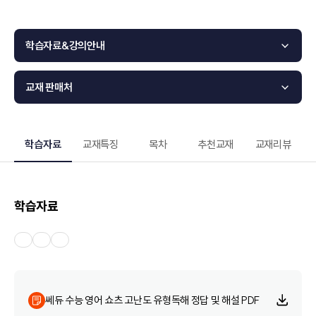
학습자료&강의안내
교재 판매처
학습자료
교재특징
목차
추천교재
교재리뷰
학습자료
쎄듀 수능 영어 쇼츠 고난도 유형독해 정답 및 해설 PDF