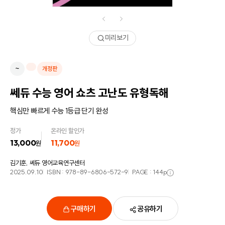
미리보기
~
개정판
쎄듀 수능 영어 쇼츠 고난도 유형독해
핵심만 빠르게 수능 1등급 단기 완성
정가
온라인 할인가
13,000
11,700
원
원
김기훈, 쎄듀 영어교육연구센터
2025.09.10
ISBN :
978-89-6806-572-9
PAGE :
144
p
구매하기
공유하기