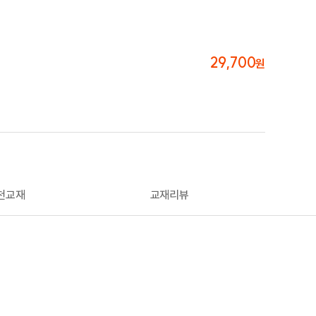
29,700
원
천교재
교재리뷰