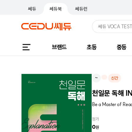
쎄듀
쎄듀북
쎄듀런
브랜드
초등
중등
~
신간
천일문 독해 IN
Be a Master of Rea
정가
0
원