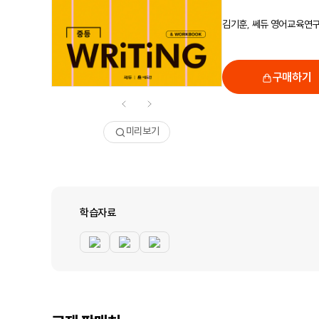
김기훈, 쎄듀 영어교육연
구매하기
미리보기
학습자료