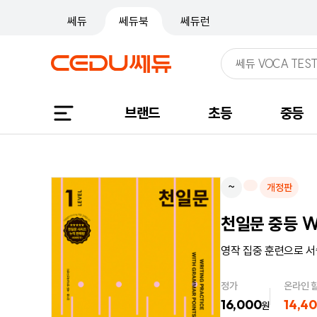
쎄듀
쎄듀북
쎄듀런
브랜드
초등
중등
~
개정판
천일문 중등 WR
영작 집중 훈련으로 서
정가
온라인 
16,000
14,4
원