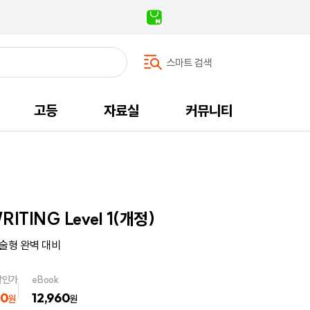
스마트 검색
고등
자료실
커뮤니티
ITING Level 1(개정)
술형 완벽 대비
할인가
eBook
00
12,960
원
원