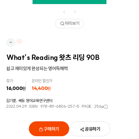
미리보기
~
What’s Reading 왓츠 리딩 90B
쉽고 재미있게 완성되는 영어독해력
정가
온라인 할인가
16,000
14,400
원
원
김기훈, 쎄듀 영어교육연구센터
2022.04.29
ISBN :
978-89-6806-257-5
PAGE :
256
p
구매하기
공유하기