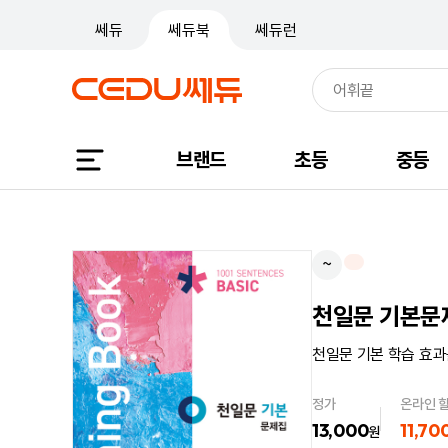
쎄듀
쎄듀북
쎄듀런
브랜드
초등
중등
~
천일문 기본문제집
천일문 기본 학습 효과
정가
온라인 
13,000
11,70
원