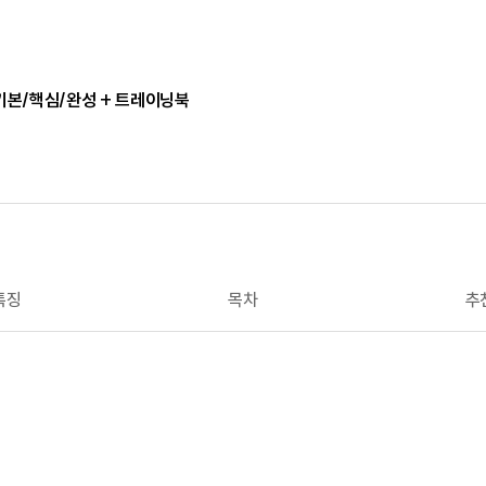
/기본/핵심/완성 + 트레이닝북
특징
목차
추