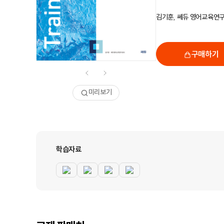
김기훈, 쎄듀 영어교육연
구매하기
미리보기
학습자료