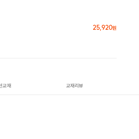
25,920
원
천교재
교재리뷰