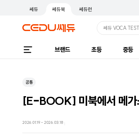
쎄듀
쎄듀북
쎄듀런
브랜드
초등
중등
공통
[E-BOOK] 미북에서 메
2026.01.19
-
2026.03.18