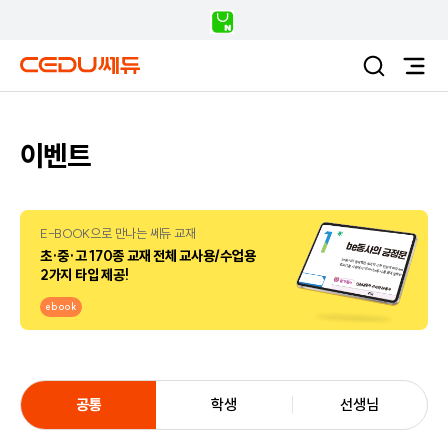
이벤트
E-BOOK으로 만나는 쎄듀 교재
초·중·고 170종 교재 전체 교사용/수업용
2가지 타입 제공!
ebook
공통
학생
선생님